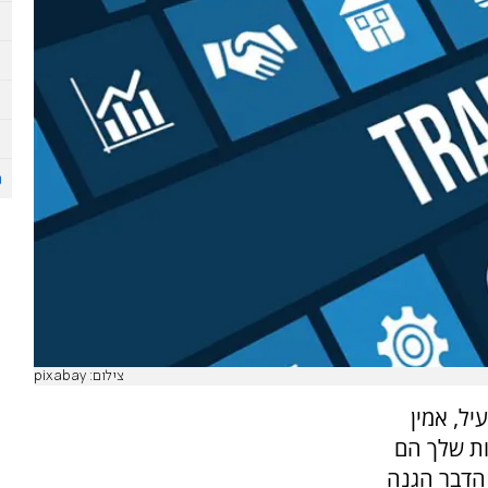
צילום: pixabay
יל, אמין
ות שלך הם
הדבר הגנה