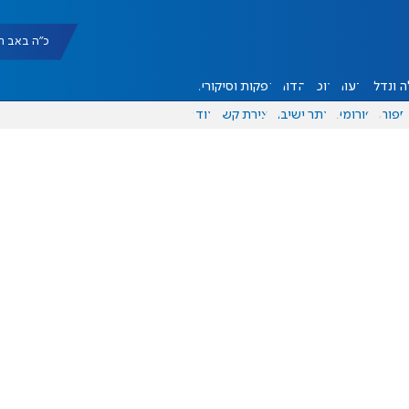
כ"ה באב תשפ"ו |
 ונדל"ן
דעות
אוכל
יהדות
הפקות וסיקורים
ספורט
פורומים
אתר ישיבה
יצירת קשר
עוד