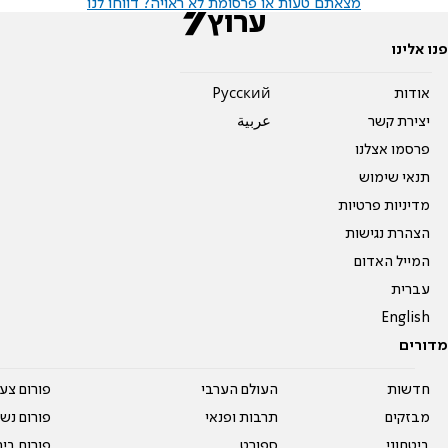
מצאתם טעות או פרסומת לא ראויה? דווחו לנו
פנו אלינו
אודות
Pусский
יצירת קשר
عربية
פרסמו אצלנו
תנאי שימוש
מדיניות פרטיות
הצהרת נגישות
המייל האדום
עברית
English
מדורים
חדשות
העולם הערבי
פורום צע
מבזקים
תרבות ופנאי
פורום נשו
ביטחוני
ספורט
פורום בי