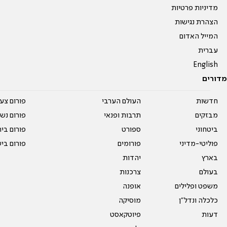
מדיניות פרטיות
הצהרת נגישות
המייל האדום
עברית
English
מדורים
חדשות
העולם הערבי
פורום צע
מבזקים
תרבות ופנאי
פורום נשו
ביטחוני
ספורט
פורום בי
פוליטי-מדיני
פורומים
פורום בי
בארץ
יהדות
בעולם
צרכנות
משפט ופלילים
אופנה
כלכלה ונדל"ן
מוסיקה
דעות
פיוטקאסט