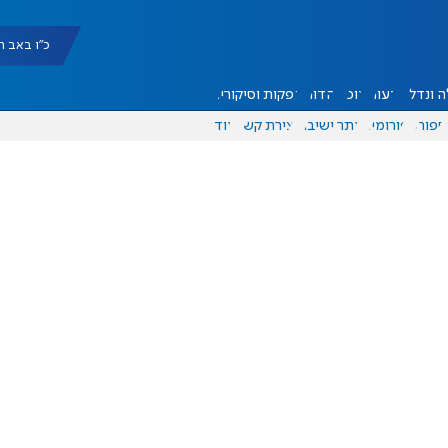
כ"ו באב תשפ"ו |
 ונדל"ן
דעות
אוכל
יהדות
הפקות וסיקורים
ספורט
פורומים
אתר ישיבה
יצירת קשר
עוד