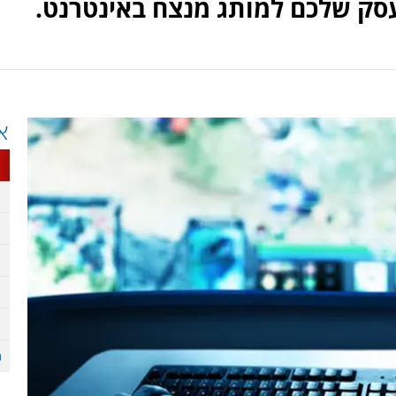
סק שלכם למותג מנצח באינטרנט.
א