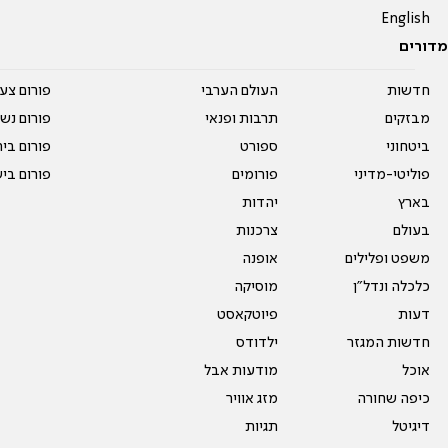
English
מדורים
חדשות
העולם הערבי
פורום צע
מבזקים
תרבות ופנאי
פורום נשו
ביטחוני
ספורט
פורום בי
פוליטי-מדיני
פורומים
פורום בי
בארץ
יהדות
בעולם
צרכנות
משפט ופלילים
אופנה
כלכלה ונדל"ן
מוסיקה
דעות
פיוטקאסט
חדשות המגזר
ילדודס
אוכל
מודעות אבל
כיפה שחורה
מזג אוויר
דיגיטל
תגיות