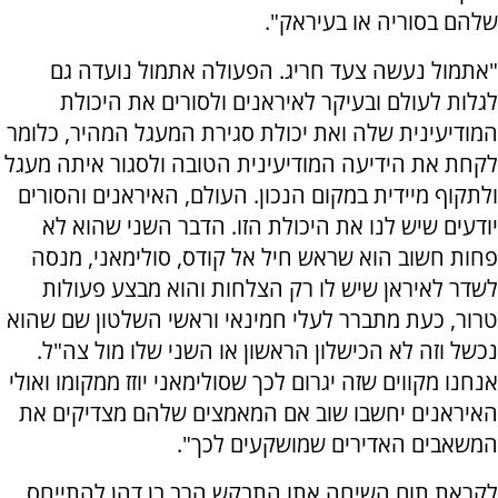
שלהם בסוריה או בעיראק".
"אתמול נעשה צעד חריג. הפעולה אתמול נועדה גם
לגלות לעולם ובעיקר לאיראנים ולסורים את היכולת
המודיעינית שלה ואת יכולת סגירת המעגל המהיר, כלומר
לקחת את הידיעה המודיעינית הטובה ולסגור איתה מעגל
ולתקוף מיידית במקום הנכון. העולם, האיראנים והסורים
יודעים שיש לנו את היכולת הזו. הדבר השני שהוא לא
פחות חשוב הוא שראש חיל אל קודס, סולימאני, מנסה
לשדר לאיראן שיש לו רק הצלחות והוא מבצע פעולות
טרור, כעת מתברר לעלי חמינאי וראשי השלטון שם שהוא
נכשל וזה לא הכישלון הראשון או השני שלו מול צה"ל.
אנחנו מקווים שזה יגרום לכך שסולימאני יוזז ממקומו ואולי
האיראנים יחשבו שוב אם המאמצים שלהם מצדיקים את
המשאבים האדירים שמושקעים לכך".
לקראת תום השיחה אתו התבקש הרב בן דהן להתייחס