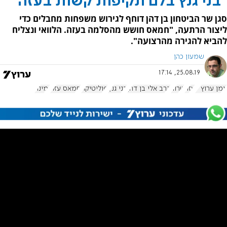
''בני גנץ בלם תקיפות קשות בעזה''
סגן שר הביטחון בן דהן דוחף לגירוש משפחות מחבלים כדי
ליצור הרתעה, "חמאס חושש מהסלמה בעזה. הלוואי ונצליח
להביא להגירה מהרצועה".
שמעון כהן
25.08.19, 17:14
יומן ערוץ 7
עזה
טרור
הרב אלי בן דהן
בני גנץ
פוליטיקה
חמאס עזה
ימינה