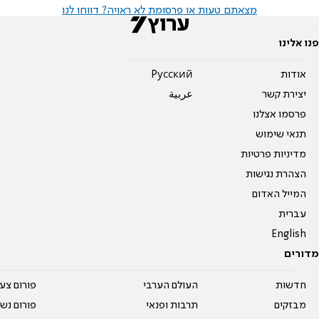
מצאתם טעות או פרסומת לא ראויה? דווחו לנו
פנו אלינו
אודות
Pусский
יצירת קשר
عربية
פרסמו אצלנו
תנאי שימוש
מדיניות פרטיות
הצהרת נגישות
המייל האדום
עברית
English
מדורים
חדשות
העולם הערבי
פורום צע
מבזקים
תרבות ופנאי
פורום נשו