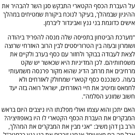
על העברת הכסף הקטארי התבקש סגן השר להבהיר את
ההיגיון שבמהלך, בעיקר לנוכח ביקורת שמטיחים במהלך
אישים כדוגמת בני גנץ ואביגדור ליברמן.
"מערכת הביטחון בתפיסה שלה מנסה להפריד ביהודה
ושומרון ובעזה בין הטרוריסטים לבין הרוב האזרחי שרוצה
לצאת לעבודה בבוקר ולחזור עם כסף בערב ולקיים את
משפחותיהם. לכן המדיניות היא שכאשר יש שקט
מרחיבים את מרחב הדיג שהוא מקור פרנסה משמעותי
בעזה. כשנכנס כסף קטארי שמחולק לאזרחים ולא
לחמאס ומיטיב את חיי האזרחים, ישראל רואה בזה יעד
חשוב שמונע הסלמה".
האם יתכן והוא עצמו ואולי מפלגתו היו ניצבים היום בראש
המבקרים את העברת הכסף הקטארי לו היו באופוזיציה?
הרב בן דהן משיב: "אני מבין את המבקרים את המהלך,
אבל מה הם מציעים? אנחנו זוכרים את בני גנץ כרמטכ"ל