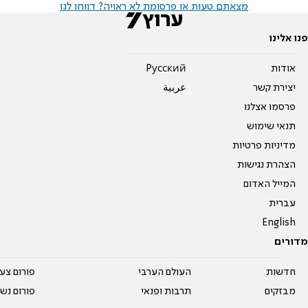
מצאתם טעות או פרסומת לא ראויה? דווחו לנו
פנו אלינו
אודות
Pусский
יצירת קשר
عربية
פרסמו אצלנו
תנאי שימוש
מדיניות פרטיות
הצהרת נגישות
המייל האדום
עברית
English
מדורים
חדשות
העולם הערבי
פורום צע
מבזקים
תרבות ופנאי
פורום נשו