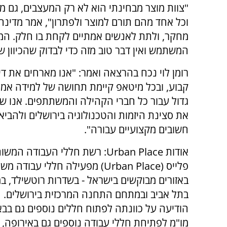
"צוות מוצר מבחינתי הוא לא רק המעצבים, גם 
וכל אחד מהם תורם למוצר ולפתרון", אמר מדינה
מחקר, ולתת לאנשים אמתיים לקחת בו חלק. המ
המשתמש ואין דבר טוב מזה כדי לבדוק שהכיוון של
רומן לוי נכח בהרצאה ואמר: "אנו מארחים את דיד
קבוע, ובכל מיטאפ קיימת תחושה של למידה אמת
גדול עבור כל חברי הקהילה והמשתתפים. אנו ש
את סצינת היזמות והטכנולוגיה בירושלים ולהביא
חשובים מקצועיים עבורה".
אודות Urban Place: רשת חללי העבודה 
פלייס (Urban Place) מפעילה חללי עבודה
באזורים מבוקשים בישראל - בשדרות רוטשילד, ב
בתל אביב ובמתחם התחנה המרכזית בירושלים. 
הודיעה על כוונתה לפתוח חללים נוספים גם בב
מו"מ לפתיחת חללי עבודה נוספים גם באירופה, בין