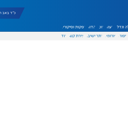
כ"ד באב תשפ"ו |
 ונדל"ן
דעות
אוכל
יהדות
הפקות וסיקורים
ספורט
פורומים
אתר ישיבה
יצירת קשר
עוד