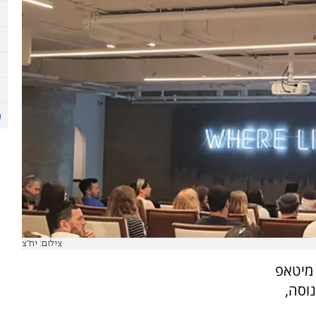
צילום: יח"צ
Urban P ירושלים מיטאפ
נוסה,