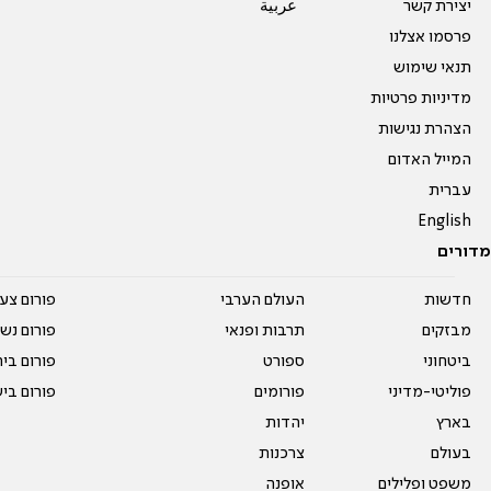
יצירת קשר
عربية
פרסמו אצלנו
תנאי שימוש
מדיניות פרטיות
הצהרת נגישות
המייל האדום
עברית
English
מדורים
חדשות
העולם הערבי
פורום צע
מבזקים
תרבות ופנאי
פורום נשו
ביטחוני
ספורט
פורום בי
פוליטי-מדיני
פורומים
פורום בי
בארץ
יהדות
בעולם
צרכנות
משפט ופלילים
אופנה