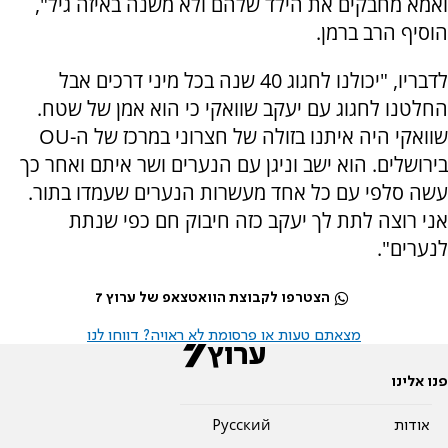
ואמא מחבקים את הילד שלהם ולא משנה באיזה גיל",
הוסיף הרב ברמן.
לדבריו, "יכולנו לחגוג 40 שנה בכל מיני דרכים אבל
החלטנו לחגוג עם יעקב שוואקי כי הוא אמן של שטח.
שוואקי היה איתנו בזולה של חצרוני במרכז של ה-OU
בירושלים. הוא ישב וניגן עם הנערים ושר איתם ואחר כך
עשה סלפי עם כל אחד מעשרות הנערים שעמדו בתור.
אני רוצה לתת לך יעקב כזה חיבוק חם כפי שנתת
לנערים".
הצטרפו לקבוצת הוואטצאפ של ערוץ 7
מצאתם טעות או פרסומת לא ראויה? דווחו לנו
פנו אלינו
אודות
Pусский