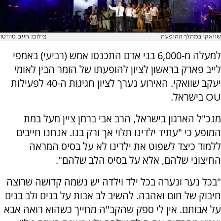
שוואקי במהלך ההופעה
צילום: חיים טוויטו
למעלה מ-6,000 בני אדם התכנסו אמש (רביעי) באמפי
לייב פארק בראשון לציון להופעתו של הזמר הבין לאומי
יעקב שוואקי. האירוע נערך לציון חגיגות ה-40 לפעילות
OU בישראל.
מנכ"ל הארגון בישראל, הרב אבי ברמן ציין מעל במת
המופע כי "עתיד ילדינו תלוי אך ורק בנו. אנחנו חייבים
ללמוד כיצד לשפוט את ילדינו לא על בסיס המראה
החיצוני שלהם, אלא על בסיס הלב שלהם".
"בכל נער ונערה בכל ילד וילדה יש נשמה קדושה שרוצה
חיבוק של חום ואהבה. להשיב לב אבות על בנים ולב בנים
על אבותם. אין לי ספק שהקב"ה מחייך כשהוא רואה אבא