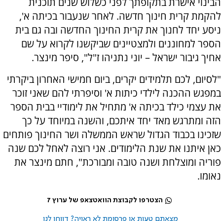
הבינוי אישרת בתקופתך לפני כשלוש שנים תוכנית
להקמת קרית חינוך חדשה. לאחר שנעבור בכיתה א',
ניסע יחד לחנוך את קרית החינוך החדשה ובה גם בית
הספר למחוננים ולמצטיינים שביקשנו לקרוא על שם
אחיך גיבור ישראל – יוני נתניהו ז"ל", סיפר מינצר.
"לסיום, לכם תלמידים יקרים, ביום חמישי האחרון ביקרתי
במפגש ההכנה לילדי כיתות א' וסיפרתי להם שאני זוכר
את עצמי כילד בכיתה א' מתחיל את לימודיי בבית הספר
הזה ומתרגש מאד יחד איתכם, והשנה במיוחד על כך
שזכינו בכבוד הגדול שראש הממשלה ושר החינוך פותחים
כאן איתנו את שנת הלימודים. אני רוצה לאחל לכם שנה
פוריה ומוצלחת ושנה טובה ומבורכת", חתם מינצר את
נאומו.
הצטרפו לקבוצת הוואטצאפ של ערוץ 7
מצאתם טעות או פרסומת לא ראויה? דווחו לנו