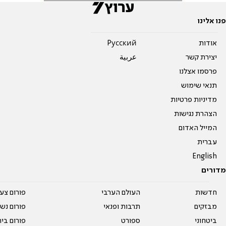
פנו אלינו
אודות
Pусский
יצירת קשר
عربية
פרסמו אצלנו
תנאי שימוש
מדיניות פרטיות
הצהרת נגישות
המייל האדום
עברית
English
מדורים
חדשות
העולם הערבי
פורום צע
מבזקים
תרבות ופנאי
פורום נשו
ביטחוני
ספורט
פורום בי