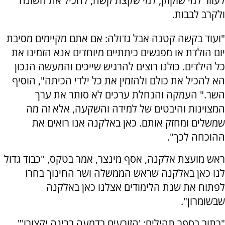
לעזור למי שזקוק, למי שקצת קשה, להכיל את השונה
ולקרב לבבות.
"ועוד בקשה קטנה אבל גדולה: אם אתם מקיימים מסיבת
יום הולדת או מפגשים כיתתיים מיוחדים אנא הזמינו את
כל הילדים. כולנו רוצים להרגיש שייכים והמעשה הנכון
הא להכיל את כולם ולהזמין את כל ילדי הכיתה", הוסיף
השר." העמקה והנחלת ערכים לא סותר את ערך
המצוינות והיבטים של למידה והשקעה, אלא זה מה
שמשלים ומחזק אותם. כאן באלקנה אנו רואים את
ההוכחה לכך".
ראש מועצת אלקנה, אסף מינצר, אמר בטקס, "כבוד גדול
לנו כאן באלקנה שראש הממשלה ושר החינוך בחרו
לפתוח את שנת הלימודים אצלנו כאן באלקנה
שבשומרון".
"כתוב בספר תהילים: 'הזורעים בדמעה ברינה יקצורו'",