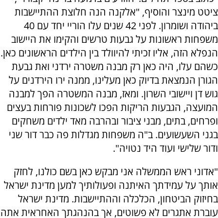
ציטט מינצר והוסיף, "אלקנה הנה חלוצת ההתיישבות
ביהודה ושומרון. לפני 42 שנים עלו הוריי יחד עם 40
משפחות ראשונות על גבעות טרשים והקימו את היישוב
הנפלא הזה, אליו זכיתי להיוולד בין הילדים הראשונים כאן.
כשהם עלו, היה כאן רק מבנה משטרה ירדני ואת גבעת
הגורן הנמצאת בדיוק כאן מעלינו, ממנה ירו הירדנים על
גוש דן ויישובי השרון. ומאז, מבנה המשטרה הפך למבנה
המועצה, הגבעות הריקות הפכו לשכונות פורחות בעצים
ופרחים, בתים, מבני ציבור ובהרבה מאד ילדים משחקים
בגני השעשועים. ב"ה משפחות מגדלות פה כבר דור שני
ודור שלישי ועוד היד נטויה".
"אדוני ראש הממשלה אני מבקש כאן בשם כולנו, לחזק
אותך על עמידתך האיתנה ופעולותיך למען מדינת ישראל
בחיזוק הביטחון, הכלכלה וההתיישבות. מדינת ישראל
עוברת אתגרים לא פשוטים, אך בהנהגתך האחראית אתה