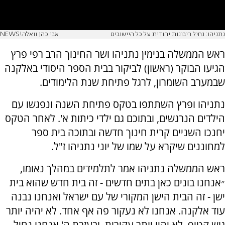
נתניהו: נחיל ריבונות יהודית על כל היישובים
אבי כהן וואלה!NEWS
ראש הממשלה בנימין נתניהו ושר החינוך הרב רפי פרץ
הגיעו הבוקר (ראשון) לביקור בבית הספר היסודי באלקנה
שבמערב השומרון, לרגל פתיחת שנת הלימודים.
נתניהו ופרץ השתתפו בטקס פתיחת השנה ונפגשו עם
הילדים הנרגשים, ובתוכם גם ילדי כיתות א'. לאחר הטקס
יחנכו השניים קרית חינוך חדשה ובתוכה בית ספר
למחוננים שיקרא על שמו של יוני נתניהו ז"ל.
ראש הממשלה נתניהו אמר לתלמידים במהלך נאומו,
״אנחנו בונים כאן בתים חדשים - זה בית חדש שהוא בית
ישן - זה הבית הישן המקורי של עם ישראל ואנחנו נבנה
עוד אלקנה. אנחנו לא נעקור פה אף אחד. לא יהיה יותר
גוש קטיף, לא יהיו יותר עקירות, ובעזרת ה' אנחנו נחיל