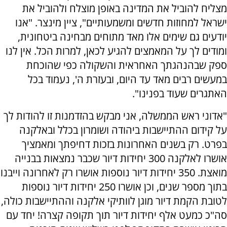
מצליח להוביל את המדינה באופן מוצלח ולהוביל את
ישראל למחוזות חדשים ומשמעותיים", ציין מינצר. "אנו
יודעים גם שימים אלו מאד מתוחים מבחינה ביטחונית,
ומודים לך על המאמצים להגיע לכאן, למרות הכל. אין לנו
ספק שבהנהגתך האחראית והשקולה כפי שהוכחת
במעשים רבים מאד עד היום, ובעזרת ה', נעמוד בכל
האתגרים שעוד בפנינו".
"אדוני ראש הממשלה, אני מבקש בהזדמנות זו להודות לך
על קידום ההתיישבות ביהודה ושומרון בכלל ובאלקנה
בפרט. רק בשנים האחרונות בזכות דחיפתך ומאמציך
אושרו לאלקנה 300 יחידות דיור שכבר נמצאות בבנייה
מואצת. 350 יחידות דיור נוספות אושרו רק לאחרונה וייבנו
בתוך מספר שנים, וכן אושרו 250 יחידות דיור נוספות
לטובת הקמת דיור מוגן לוותיקי אלקנה וההתיישבות כולה,
סה"כ כמעט אלף יחידות דיור תוך תקופה קצרה! יחד עם