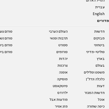
המייל האדום
עברית
English
מדורים
חדשות
העולם הערבי
פורום צע
מבזקים
תרבות ופנאי
פורום נשו
ביטחוני
ספורט
פורום בי
פוליטי-מדיני
פורומים
פורום בי
בארץ
יהדות
בעולם
צרכנות
משפט ופלילים
אופנה
כלכלה ונדל"ן
מוסיקה
דעות
פיוטקאסט
חדשות המגזר
ילדודס
אוכל
מודעות אבל
כיפה שחורה
מזג אוויר