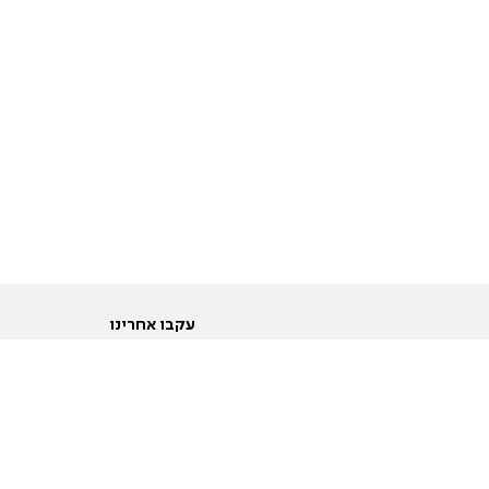
עקבו אחרינו
ות
טוויטר
ם הריון ולידה
פייסבוק
ום לקראת נישואין וזוגיות
אינסטגרם
ום צעירים מעל עשרים
יוטיוב