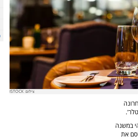
צילום: ISTOCK
חרונה
לר'.
הי במשנה
סם את