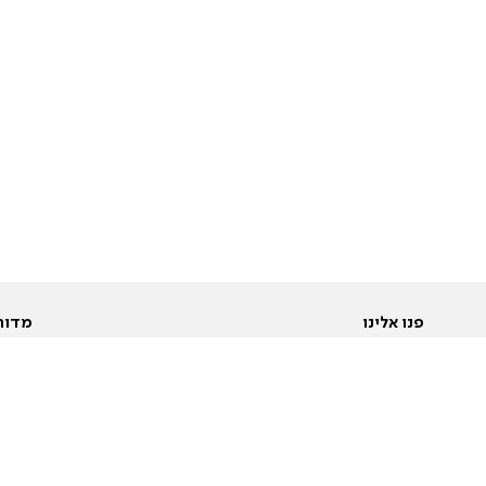
פנו אלינו
מדור
אודות
Pусский
חד
יצירת קשר
عربية
מב
פרסמו אצלנו
בי
תנאי שימוש
פו