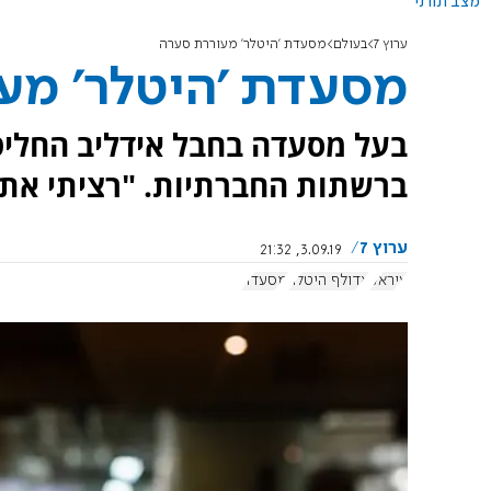
מצב תורני
ערוץ 7
בעולם
מסעדת 'היטלר' מעוררת סערה
מסעדת 'היטלר' מע
בעל מסעדה בחבל אידליב החליט 
ברשתות החברתיות. "רציתי את 
ערוץ 7
3.09.19, 21:32
עיראק
אדולף היטלר
מסעדה