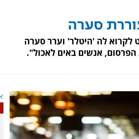
וררת סערה
לקרוא לה 'היטלר' וערר סערה
הפרסום, אנשים באים לאכול".
א