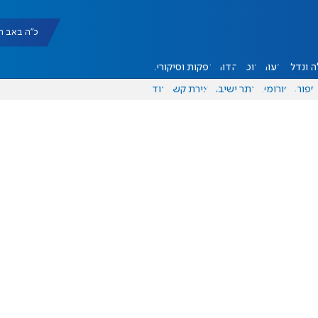
כ"ה באב תשפ"ו |
 ונדל"ן
דעות
אוכל
יהדות
הפקות וסיקורים
ספורט
פורומים
אתר ישיבה
יצירת קשר
עוד