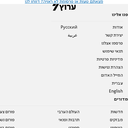
מצאתם טעות או פרסומת לא ראויה? דווחו לנו
פנו אלינו
אודות
Pусский
יצירת קשר
عربية
פרסמו אצלנו
תנאי שימוש
מדיניות פרטיות
הצהרת נגישות
המייל האדום
עברית
English
מדורים
חדשות
העולם הערבי
פורום צע
מבזקים
תרבות ופנאי
פורום נשו