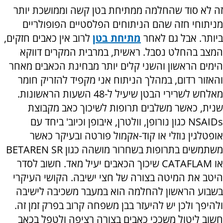
זה לא סוד שהחלמה ממתיחת בטן קשה וממושכת יותר
מניתוחי חזה שהם הניתוחים הפלסטיים הפופולריים
ביותר. אבל גם לאחר
מתיחת בטן
לרוב אין כאבים חזקים,
המצב בהחלט נסבל. ראשית, במרבית המקרים דווקא
הימים הראשון והשני קלים יותר מבחינת הכאבים מאחר
והאזור רדום, במהלך הניתוח אני מקפיד להזריק חומר
מאלחש לשרירי הבטן שיעיל ל-48 השעות הראשונות.
שנית, כאשר משלבים תרופות לשיכוך כאב מקבוצת
NSAIDs
כגון נורופן, וולטרן, איבופן וכיוב' ביחד עם
אופטלגין נוזלי או קוד-אקמול פורטה ובעיקר כאשר
משתמשים בתרופות בשחרור מושהה כגון
BETAREN SR
או
CATAFLAM
שיכוך הכאבים יעיל מאד. חשוב לסדר
היטב את המיטה בצורה של חצי ישיבה. הקושי העיקרי
בשבוע הראשון להחלמה הוא במעבר משכיבה לישיבה
ולהיפך ולכן יש להיעזר בבן משפחה קרוב בפרק זמן זה.
חשוב ליטול משככי כאבים בצורה רציפה ולטפל בכאב