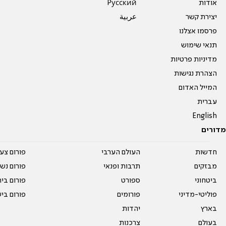
אודות
Pусский
יצירת קשר
عربية
פרסמו אצלנו
תנאי שימוש
מדיניות פרטיות
הצהרת נגישות
המייל האדום
עברית
English
מדורים
חדשות
העולם הערבי
פורום צע
מבזקים
תרבות ופנאי
פורום נשו
ביטחוני
ספורט
פורום בי
פוליטי-מדיני
פורומים
פורום בי
בארץ
יהדות
בעולם
צרכנות