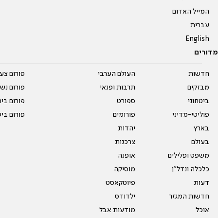
המייל האדום
עברית
English
מדורים
חדשות
העולם הערבי
פורום צע
מבזקים
תרבות ופנאי
פורום נשו
ביטחוני
ספורט
פורום בי
פוליטי-מדיני
פורומים
פורום בי
בארץ
יהדות
בעולם
צרכנות
משפט ופלילים
אופנה
כלכלה ונדל"ן
מוסיקה
דעות
פיוטקאסט
חדשות המגזר
ילדודס
אוכל
מודעות אבל