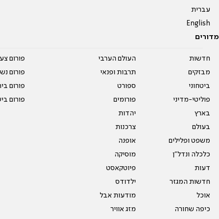
עברית
English
מדורים
חדשות
העולם הערבי
פורום צע
מבזקים
תרבות ופנאי
פורום נשו
ביטחוני
ספורט
פורום בי
פוליטי-מדיני
פורומים
פורום בי
בארץ
יהדות
בעולם
צרכנות
משפט ופלילים
אופנה
כלכלה ונדל"ן
מוסיקה
דעות
פיוטקאסט
חדשות המגזר
ילדודס
אוכל
מודעות אבל
כיפה שחורה
מזג אוויר