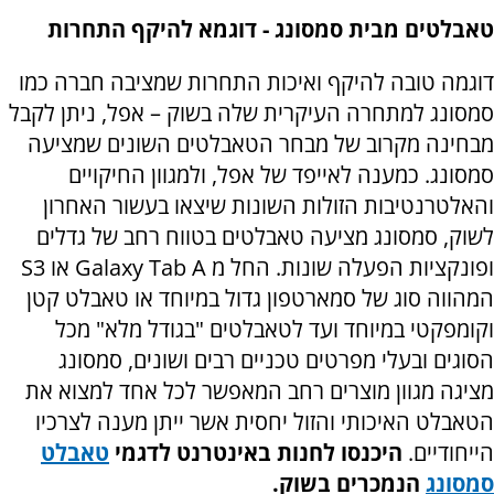
טאבלטים מבית סמסונג - דוגמא להיקף התחרות
דוגמה טובה להיקף ואיכות התחרות שמציבה חברה כמו
סמסונג למתחרה העיקרית שלה בשוק – אפל, ניתן לקבל
מבחינה מקרוב של מבחר הטאבלטים השונים שמציעה
סמסונג. כמענה לאייפד של אפל, ולמגוון החיקויים
והאלטרנטיבות הזולות השונות שיצאו בעשור האחרון
לשוק, סמסונג מציעה טאבלטים בטווח רחב של גדלים
ופונקציות הפעלה שונות. החל מ
Galaxy Tab A
או
S3
המהווה סוג של סמארטפון גדול במיוחד או טאבלט קטן
וקומפקטי במיוחד ועד לטאבלטים "בגודל מלא" מכל
הסוגים ובעלי מפרטים טכניים רבים ושונים, סמסונג
מציגה מגוון מוצרים רחב המאפשר לכל אחד למצוא את
הטאבלט האיכותי והזול יחסית אשר ייתן מענה לצרכיו
הייחודיים.
היכנסו לחנות באינטרנט לדגמי
טאבלט
סמסונג
הנמכרים בשוק.