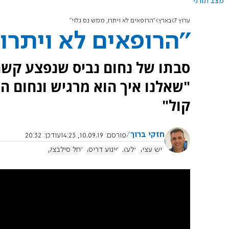
מצב תורני
ערוץ 7
בארץ
''הרופאים לא ויתרו, ממש נס גלוי''
''הרופאים לא ויתרו,
סבתו של נחום נביס שנפצע קשה 
"שאלנו איך הוא מרגיש ונחום הז
קול"
חזקי ברוך
פורסם:
10.09.19, 14:23
עודכן:
20:32
גוש עציון
אלעזר
פיגוע דריסה
רחל סילבצקי