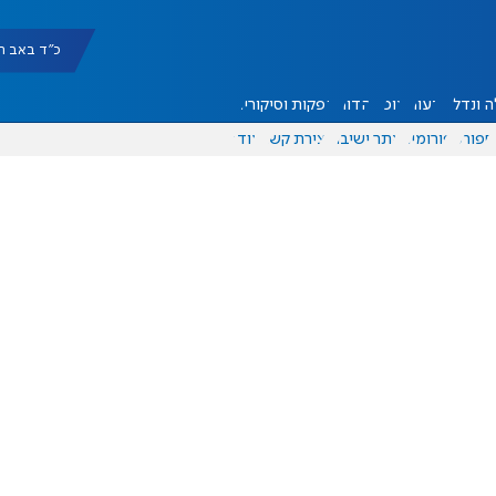
כ"ד באב תשפ"ו |
 ונדל"ן
דעות
אוכל
יהדות
הפקות וסיקורים
ספורט
פורומים
אתר ישיבה
יצירת קשר
עוד