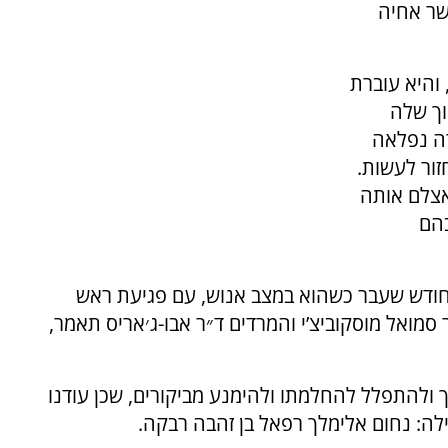
שר אחיה
והיא עוברת
וך שלה
רה נפלאה
ור לעשות.
אצלם אותה
בהם
יום הפיגוע בחודש שעבר כשהוא במצב אנוש, עם פגיעת ראש
ר סמואל מוסקוביצ’י והמרדים ד״ר אבו-ג׳אריס תאמר,
להתפלל להחלמתו ולהימנע מביקורים, שכן עודנו
ילה: נחום אלימלך רפאל בן זהבה רבקה.