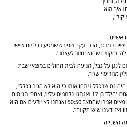
לה, ומבין
ו איך הוא
קול",
ראשיים,
שיבת מרכז, הרב יעקב שפירא שמגיע בכל יום שישי
ה' ומקווים שהוא יחזור לעצמו".
 לנגן על נבל, הגיעה לבית החולים במוצאי שבת
חלק מהריפוי שלו".
היה נס שבכלל ניתחו אותו כי הוא לא הגיב בכלל",
מספרת הסבתא הנרגשת. ''הרופאים לא ויתרו ואמרו 'הילד בן 17 ואנחנו נלחמים עליו', ואחרי הניתוח
המורכב שני האישונים הגיבו. היו כמה ימים שהרופאים אמרו שהמצב 50:50 ואנחנו לא יודעים אם הוא
ואז ידענו שיש תקווה''.
ה השנייה