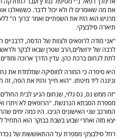
אלימלך רפאל נ"י מטיפול נמרץ ועבר למחלקה רגי
את מה שאומרים לו ולא יכול לדבר. כששאלנו אות
מרגיש הוא הזיז את השפתיים ואמר 'ברוך ה'' ללא 
תיארה סילבצקי.
''אני מודה לרופאים ולצוות של הדסה, לרבניים ה
לרבה של ירושלים,הרב שטרן שבאו לבקר ולראש י
לתת לנחום ברכת כהן. עדין הדרך ארוכה ומודים ל
היא סיפרה כי המורה למוסיקה שמלמדת את נחום
וניגנה ליד מיטתו. ''הוא חייך והזיז את הפה, זה 
"זה ממש נס, נס גלוי, שנחום הגיע לבית החולים 
יצא מזה ואחרי שבוע בשבת בבוקר הוא התחיל לזוז 
רחל סילבצקי מספרת על ההתאוששות של נכדת