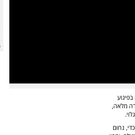
בפיגוע
רה מלאה,
וי.
די, נחום