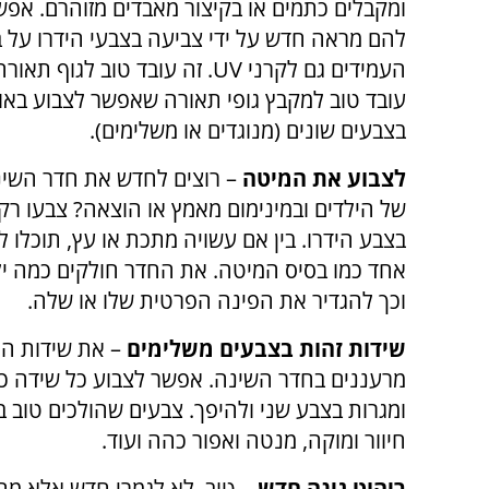
ומקבלים כתמים או בקיצור מאבדים מזוהרם. אפ
להם מראה חדש על ידי צביעה בצבעי הידרו על ב
העמידים גם לקרני
UV
. זה עובד טוב לגוף תאורה
עובד טוב למקבץ גופי תאורה שאפשר לצבוע באות
בצבעים שונים (מנוגדים או משלימים).
לצבוע את המיטה
– רוצים לחדש את חדר השינ
של הילדים ובמינימום מאמץ או הוצאה? צבעו ר
בצבע הידרו. בין אם עשויה מתכת או עץ, תוכלו 
אחד כמו בסיס המיטה. את החדר חולקים כמה י
וכך להגדיר את הפינה הפרטית שלו או שלה.
שידות זהות בצבעים משלימים
– את שידות הל
מרעננים בחדר השינה. אפשר לצבוע כל שידה כ
ומגרות בצבע שני ולהיפך. צבעים שהולכים טוב בי
חיוור ומוקה, מנטה ואפור כהה ועוד.
ריהוט גינה חדש
– טוב, לא לגמרי חדש אלא מחו