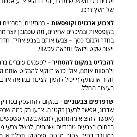
וילדים בלי חשש. שימו לב, הידרו הוא צבע אטו
של העץ דרכו.
לצבוע ארגזים וקופסאות
– במגזינים, בסרטים ו
בקופסאות ובמיכלים אחידים, מה שכמובן יוצר מר
בחדר ולבזבז כסף – צבעו אותם בצבע אחיד. חדר 
ייצור שקט ויזואלי ומראה עכשווי.
להבליט במקום להסתיר
– לפעמים עוברים ברחב
ולהסוות אותם, אולי כדאי דווקא להבליט אותם ו
חלוד או מתקלף יכול להפוך לצינור במראה אורבני
בעיצוב החלל.
שרפרפים צבעוניים
– במקום להתעסק בפרויקט
שדרוג, אפשר לרענן בקטנה. צבעו רק כמה שרפר
(אפשר להוציא מהמחסן, למצוא בשוקי פשפשים א
ברחוב) בצבעים טרנדיים ושמחים, למשל צבעי פס
כמו ורוד בהיר, צהוב, מנטה, פיסטוק, תכלת או מו