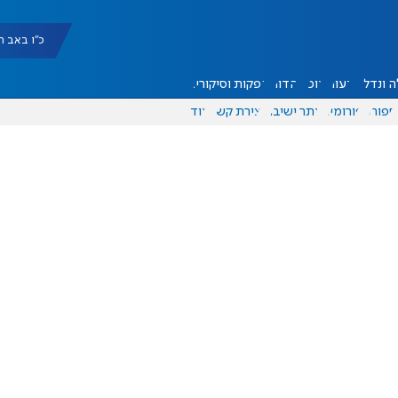
כ"ו באב תשפ"ו |
 ונדל"ן
דעות
אוכל
יהדות
הפקות וסיקורים
ספורט
פורומים
אתר ישיבה
יצירת קשר
עוד