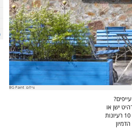
צילום: BG Paint
עייפים?
היט ישן או
פריט אהוב שכבר דהה עם הזמן. ליקטנו עבורכם 10 רעיונות
הדמיון