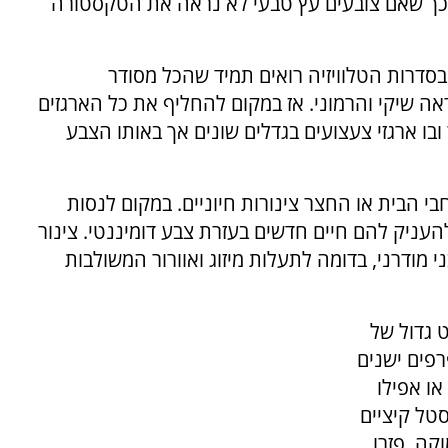
ם כך שאם צובעים עץ טבעי לא נראה את הטקסטורה
בסדרות הטלוויזיה רואים תמיד שהכל מסודר
אה שיקי והרמוני. אז במקום להחליף את כל הארגזים
ובו ארגזי צעצועים בגדלים שונים אך באותו הצבע
י הבית או החצר צינורות חיוניים. במקום לנסות
להעניק להם חיים חדשים בעזרת צבע דומיננטי. צינור
 מודרני, בדומה לתעלות מיזוג ואוורור המשולבות
 גדול של
פים ישנים
ו אפילו
טל קיציים
קה. פזרו