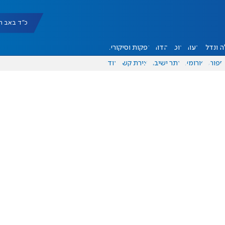
כ"ד באב תשפ"ו |
 ונדל"ן
דעות
אוכל
יהדות
הפקות וסיקורים
ספורט
פורומים
אתר ישיבה
יצירת קשר
עוד