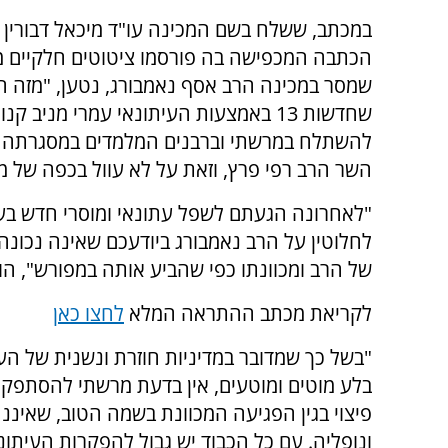
במכתב, ששלח בשם המכינה עו"ד מיכאל דבורין 
הכתבה המכפישה בה פורסמו ציטוטים חלקיים מ
שמסר במכינה הרב אסף נאמבורג, נטען, "מזה ח
שחדשות 13 באמצעות העיתונאי עמרי מניב ק
להשתלח במרשתי וברבנים המלמדים במסגרתה 
השר הרב רפי פרץ, וזאת על לא עוול בכפה של מ
"לאחרונה הגעתם לשפל עתונאי ומוסרי חדש בעת
לחלוטין על הרב נאמבורג ביודעכם שאינה נכונ
של הרב ומכוונתו כפי שהביע אותה במפורש", הוסי
לקריאת מכתב ההתראה המלא
לחצו כאן
"בשל כך שמדובר במדיניות חוזרת ונשנית של הע
בלע מוטים ומוטעים, אין בדעת מרשתי להסתפק 
פיצוי בגין הפגיעה המכוונת בשמה הטוב, שאיננה
ונופליה. עם כל הכבוד יש גבול להפקרות העיתונא