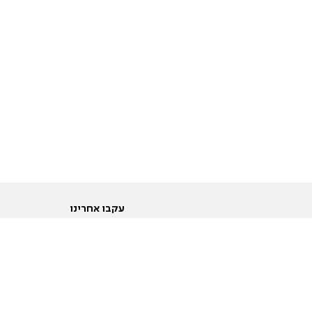
עקבו אחרינו
ות
טוויטר
ם הריון ולידה
פייסבוק
ום לקראת נישואין וזוגיות
אינסטגרם
ום צעירים מעל עשרים
יוטיוב