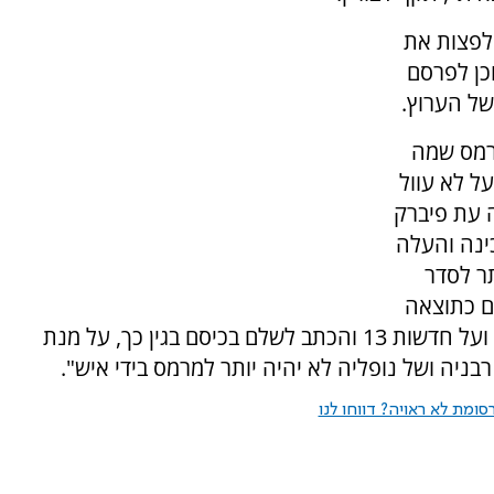
 מחדשות 13 ומהכתב לפצות את
 300 אלף ש"ח, וכן לפרסם
ל הערוץ.
נרמס שמה
ל לא עוול
 עת פיברק
 המכינה והעלה
תר לסדר
ום כתוצאה
מהפרסום הכוזב הנ"ל ומפרסומים כוזבים קודמים ועל חדשות 13 והכתב לשלם בכיסם בגין כך, על מנת
בניה ושל נופליה לא יהיה יותר למרמס בידי איש".
ומת לא ראויה? דווחו לנו