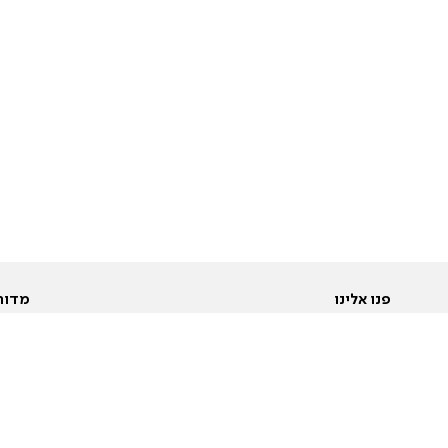
פנו אלינו
מדור
אודות
Pусский
חד
יצירת קשר
عربية
מב
פרסמו אצלנו
בי
תנאי שימוש
פו