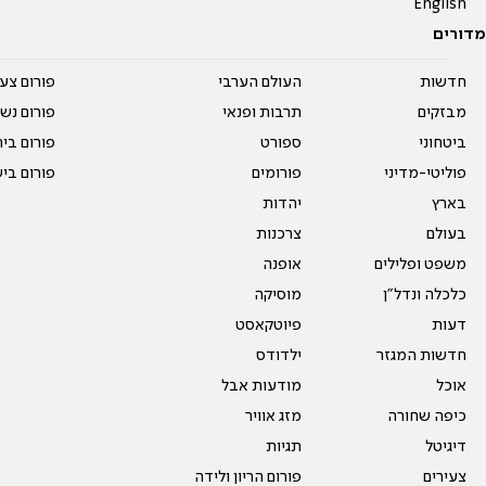
English
מדורים
חדשות
העולם הערבי
פורום צע
מבזקים
תרבות ופנאי
פורום נשו
ביטחוני
ספורט
פורום בי
פוליטי-מדיני
פורומים
פורום בי
בארץ
יהדות
בעולם
צרכנות
משפט ופלילים
אופנה
כלכלה ונדל"ן
מוסיקה
דעות
פיוטקאסט
חדשות המגזר
ילדודס
אוכל
מודעות אבל
כיפה שחורה
מזג אוויר
דיגיטל
תגיות
צעירים
פורום הריון ולידה