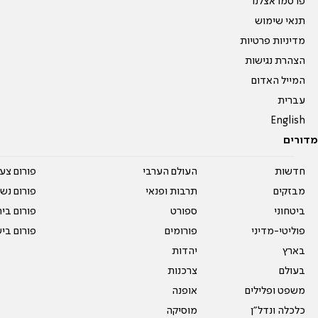
פרסמו אצלנו
תנאי שימוש
מדיניות פרטיות
הצהרת נגישות
המייל האדום
עברית
English
מדורים
חדשות
העולם הערבי
פורום צע
מבזקים
תרבות ופנאי
פורום נשו
ביטחוני
ספורט
פורום בי
פוליטי-מדיני
פורומים
פורום בי
בארץ
יהדות
בעולם
צרכנות
משפט ופלילים
אופנה
כלכלה ונדל"ן
מוסיקה