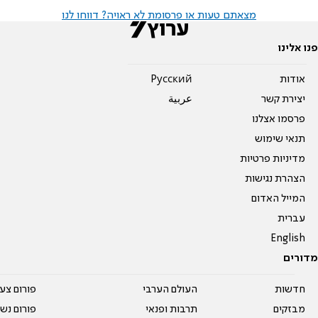
מצאתם טעות או פרסומת לא ראויה? דווחו לנו
פנו אלינו
אודות
Pусский
יצירת קשר
عربية
פרסמו אצלנו
תנאי שימוש
מדיניות פרטיות
הצהרת נגישות
המייל האדום
עברית
English
מדורים
חדשות
העולם הערבי
פורום צע
מבזקים
תרבות ופנאי
פורום נשו