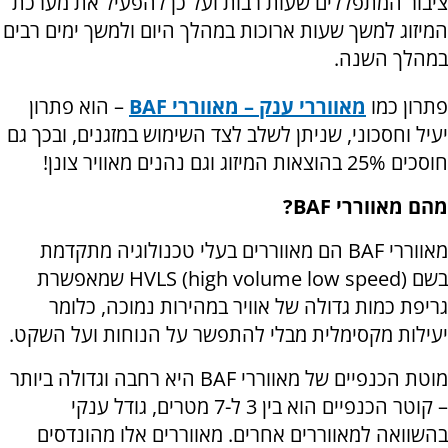
ציבור המתפללים שעות רבות ועל כן להפעיל את מערכת
המיזוג למשך שעות ארוכות במהלך היום ולמשך ימים רבים
במהלך השנה.
פתרון כמו
מאווררי ענק – מאווררי
BAF
– הוא פתרון
יעיל וחסכוני, שניתן לשלב לצד השימוש במזגנים, ובכך גם
חוסכים 25% בהוצאות המיזוג וגם נהנים מאוויר צונן!
מהם מאווררי
BAF
?
מאווררי
BAF
הם מאווררים בעלי טכנולוגיה מתקדמת
בשם
high volume low speed
(
HVLS
) שמאפשרת
גריפת כמות גדולה של אוויר במהירות נמוכה, כלומר
יעילות מקסימלית מבלי להתפשר על הנוחות ועל השקט.
מוטת הכנפיים של מאווררי
BAF
היא רחבה וגדולה ביותר
– קוטר הכנפיים הוא בין 3 ל-7 מטרים, גודל ענקי
בהשוואה למאווררים אחרים. מאווררים אלו מהונדסים