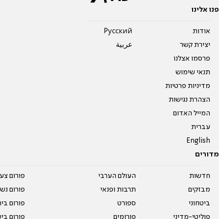
פנו אלינו
אודות
Pусский
יצירת קשר
عربية
פרסמו אצלנו
תנאי שימוש
מדיניות פרטיות
הצהרת נגישות
המייל האדום
עברית
English
מדורים
חדשות
העולם הערבי
פורום צע
מבזקים
תרבות ופנאי
פורום נשו
ביטחוני
ספורט
פורום בי
פוליטי-מדיני
פורומים
פורום בי