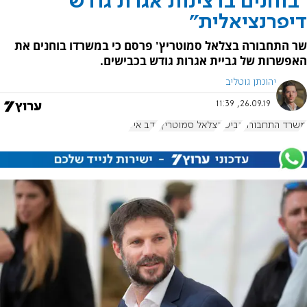
"בוחנים ברצינות אגרת גודש
דיפרנציאלית"
שר התחבורה בצלאל סמוטריץ' פרסם כי במשרדו בוחנים את
האפשרות של גביית אגרות גודש בכבישים.
יהונתן גוטליב
26.09.19, 11:39
משרד התחבורה
כביש
בצלאל סמוטריץ'
נדב איל