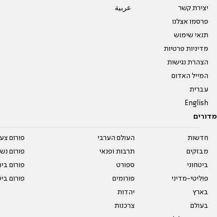
יצירת קשר
عربية
פרסמו אצלנו
תנאי שימוש
מדיניות פרטיות
הצהרת נגישות
המייל האדום
עברית
English
מדורים
חדשות
העולם הערבי
פורום צע
מבזקים
תרבות ופנאי
פורום נשו
ביטחוני
ספורט
פורום בי
פוליטי-מדיני
פורומים
פורום בי
בארץ
יהדות
בעולם
צרכנות