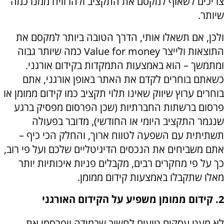
צריכים לשאוף למקסם את התקציב ולהרוויח ממנו כמה
שיותר.
ולכן, אם תשאלו אותי, הדרך הטובה ביותר למקסם את
התוצאות ולייצר Value for money כמה שיותר גבוה
ומתמשך – הוא באמצעות התמקדות בקידום אורגני.
כשאתם בוחרים לקדם את האתר באופן אורגני, אתם
בוחרים ערוץ שיווק שאינו תלוי תקציב כמו קידום ממומן או
פרסום ברשתות החברתיות (שכן הפרסום מפסיק ברגע
שנגמר התקציב היומי או החודשי), מדובר בפעולה
תשתיתית עם השפעה לטווח ארוך, והחלק הכי כיף –
אתם משביחים את הנכסים הדיגיטליים שלכם ועל פי רוב,
כך על פי מחקרים רבים, מקבלים פניות איכותיות יותר
מאלו שתקבלו באמצעות קידום ממומן.
2. קידום ממומן משפיע על הקידום האורגני
לא מעט עסקים טועים לחשוב שבמידה ויפרסמו את