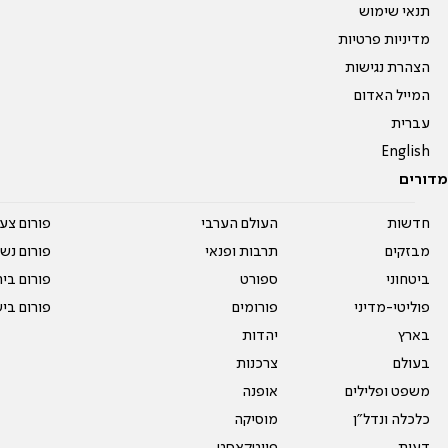
תנאי שימוש
מדיניות פרטיות
הצהרת נגישות
המייל האדום
עברית
English
מדורים
חדשות
העולם הערבי
פורום צע
מבזקים
תרבות ופנאי
פורום נשו
ביטחוני
ספורט
פורום בי
פוליטי-מדיני
פורומים
פורום בי
בארץ
יהדות
בעולם
צרכנות
משפט ופלילים
אופנה
כלכלה ונדל"ן
מוסיקה