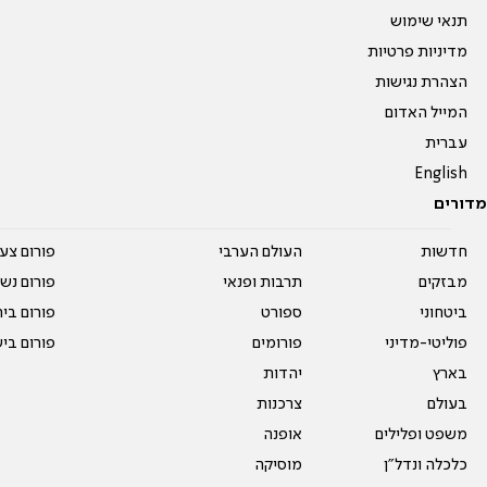
תנאי שימוש
מדיניות פרטיות
הצהרת נגישות
המייל האדום
עברית
English
מדורים
חדשות
העולם הערבי
פורום צע
מבזקים
תרבות ופנאי
פורום נשו
ביטחוני
ספורט
פורום בי
פוליטי-מדיני
פורומים
פורום בי
בארץ
יהדות
בעולם
צרכנות
משפט ופלילים
אופנה
כלכלה ונדל"ן
מוסיקה