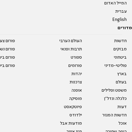
המייל האדום
עברית
English
מדורים
חדשות
העולם הערבי
פורום צע
מבזקים
תרבות ופנאי
פורום נשו
ביטחוני
ספורט
פורום בי
פוליטי-מדיני
פורומים
פורום בי
בארץ
יהדות
בעולם
צרכנות
משפט ופלילים
אופנה
כלכלה ונדל"ן
מוסיקה
דעות
פיוטקאסט
חדשות המגזר
ילדודס
אוכל
מודעות אבל
כיפה שחורה
מזג אוויר