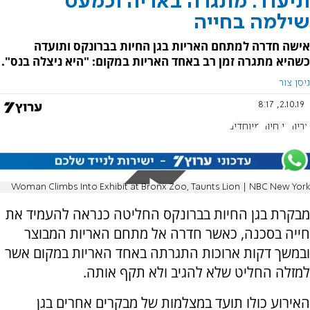
תיעוד: מתגרה באריה וכמעט
שילמה בחייה
אישה חדרה למתחם האריות בגן החיות בברונקס ותועדה
כשהיא מתגרה זמן רב באחד האריות במקום: "היא ניצלה בנס".
ניסן צור
2.10.19, 8:17
אריות
גן חיות
מיוחדים
Woman Climbs Into Exhibit at Bronx Zoo, Taunts Lion | NBC New York
מבקרת בגן החיות בברונקס החליטה כנראה להעמיד את
חייה בסכנה, כאשר חדרה אל מתחם האריות המבוצר
ובמשך דקות ארוכות התגרתה באחד האריות במקום אשר
למזלה החליט שלא להגיב ולא תקף אותה.
האירוע כולו תועד במצלמות של מבקרים אחרים בגן