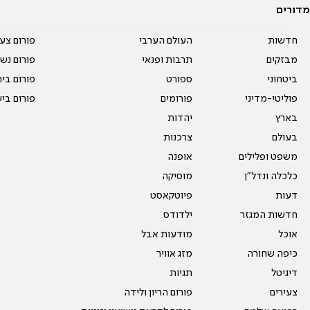
מדורים
חדשות
העולם הערבי
פורום צע
מבזקים
תרבות ופנאי
פורום נשו
ביטחוני
ספורט
פורום בי
פוליטי-מדיני
פורומים
פורום בי
בארץ
יהדות
בעולם
צרכנות
משפט ופלילים
אופנה
כלכלה ונדל"ן
מוסיקה
דעות
פיוטקאסט
חדשות המגזר
ילדודס
אוכל
מודעות אבל
כיפה שחורה
מזג אוויר
דיגיטל
תגיות
צעירים
פורום הריון ולידה