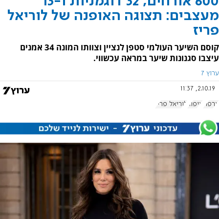
600 אורחים, 32 דוגמניות ו-13
מעצבים: תצוגה האופנה של לוריאל
פריז
קוסם השיער העולמי סטפן לנציין וצוותו המונה 34 אמנים
עיצבו סגנונות שיער במראה עכשווי.
ערוץ 7
2.10.19, 11:37
צרפת
איפור
לוריאל פריז