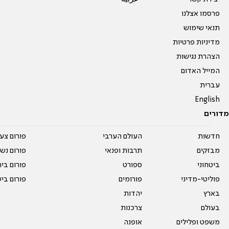
פרסמו אצלנו
תנאי שימוש
מדיניות פרטיות
הצהרת נגישות
המייל האדום
עברית
English
מדורים
חדשות
העולם הערבי
פורום צע
מבזקים
תרבות ופנאי
פורום נשו
ביטחוני
ספורט
פורום בי
פוליטי-מדיני
פורומים
פורום בי
בארץ
יהדות
בעולם
צרכנות
משפט ופלילים
אופנה