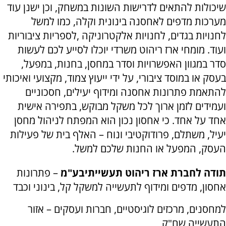
שיכולות להתאים לדרישות השונות במשחק, וכן ישנן עוד
מערכות מדפים לאחסנה בינונית וקלה, כמו למשל
לחנויות בגדים, לחנויות אלקטרוניקה ,לספריות ציבוריות
ועוד. מומחי ארז ריהוט משרדי יוכלו לסייע לכם לעשות
סדר במגוון האפשרויות וסדר במחסן, בחנות, במפעל,
בעסק או במוסד ציבורי, על ידי ייעוץ צמוד, מקצועי ואיכותי
להתאמת פתרונות אחסנה ומידוף יעילים, חסכוניים
ועמידים לזמן ארוך לכל משקל מבוקש, בתפירה אישית
אחד על אחד. כי אחסון נכון הוא המפתח לניהול מחסן
יעיל, משתלם, פרודוקטיבי ונוח – האלף בית של פעילות
העסק, המפעל או החנות שלכם למשל.
תודה לחברת ארז ריהוט תעשייתי
בע"מ
– פתרונות
אחסון, מדפים ומידוף לתעשייה למשקל קל, בינוני וכבד
למחסנים, מרכזים לוגיסטיים, חברות ועסקים – אזור
התעשייה שח"ק