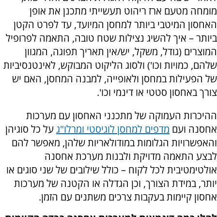
מומחה מטעם ארז ריהוט תעשייתי מתכנן את אופן
האחסון המיטבי ביותר למחסן המיועד, עד לפרט הקטן
ביותר – איך להשיג נצילות שטח טובה, התאמה לפרופיל
המוצרים (גודל, משקל, יש/אין תאריך תפוגה, המגוון
שלהם, כמויות וכו') ולסוג הליקוט המבוקש, לאינטנסיביות
של הפעילות במחסן ולאופייה, למבנה המחסן, האם יש
צורך באחסון סטטי או דינמי וכו'.
ההיכרות העמוקה של מתכנני האחסון עם מערכות
אחסנה ועם
מדפים למחסן לוגיסטי ומרלו"ג
על כל סוגיהן
והאפשרויות הגלומות במודולאריות שלהן, מאפשר להם
לבצע התאמה מדויקת ולבנות מערכת אחסנה
אולטימטיבית לכל לקוח – כולל שילובים של שני סוגים או
יותר, במידת הצורך, וכן הגדלה או הקטנה של מערכות
אחסון קיימות בעקבות צרכים משתנים עם הזמן.