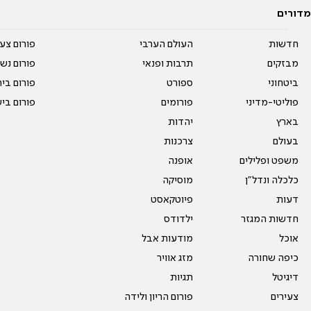
מדורים
חדשות
העולם הערבי
פורום צע
מבזקים
תרבות ופנאי
פורום נשו
ביטחוני
ספורט
פורום בי
פוליטי-מדיני
פורומים
פורום בי
בארץ
יהדות
בעולם
צרכנות
משפט ופלילים
אופנה
כלכלה ונדל"ן
מוסיקה
דעות
פיוטקאסט
חדשות המגזר
ילדודס
אוכל
מודעות אבל
כיפה שחורה
מזג אוויר
דיגיטל
תגיות
צעירים
פורום הריון ולידה