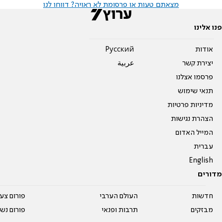
מצאתם טעות או פרסומת לא ראויה? דווחו לנו
פנו אלינו
אודות
Pусский
יצירת קשר
عربية
פרסמו אצלנו
תנאי שימוש
מדיניות פרטיות
הצהרת נגישות
המייל האדום
עברית
English
מדורים
חדשות
העולם הערבי
פורום צע
מבזקים
תרבות ופנאי
פורום נשו