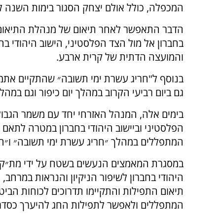
המכפלה, כולל אולם יצחק הסגור בימות השנה לי
הדבר התאפשר לאחר תיאום של מנהלת התיאום 
בחברון אל מול הצד הפלסטיני, הישוב היהודי בחב
והמועצה הדתית של קרית ארבע.
בנוסף ל"חריג עשרת ימי תשובה״ שהתקיים אתמו
גם ביום רביעי הקרוב במהלך יום כיפור וגם במהלך חול 
בימים אלה, המנהל האזרחי יחד עם משמר הגבול 
הפלסטיני וביישוב היהודי בחברון במטרה לתאם
המתפללים במהלך ״חריג עשרת ימי תשובה״ ו״חרי
במסגרת המאמצים הנעשים בשטח על ידי מת״ק בח
היהודי בחברון לשיפור הניקיון והנראות במרחב,
תיאום התפילות והתקיימו תדרוכים לכוחות הבי
המתפללים ולאפשר לתפילות החג להיערך כסדרן