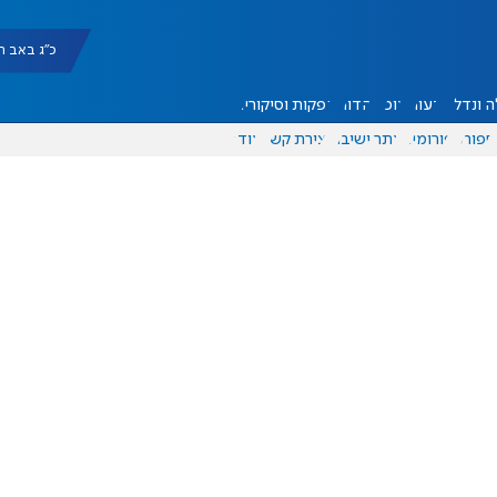
כ"ג באב תשפ"ו |
 ונדל"ן
דעות
אוכל
יהדות
הפקות וסיקורים
ספורט
פורומים
אתר ישיבה
יצירת קשר
עוד