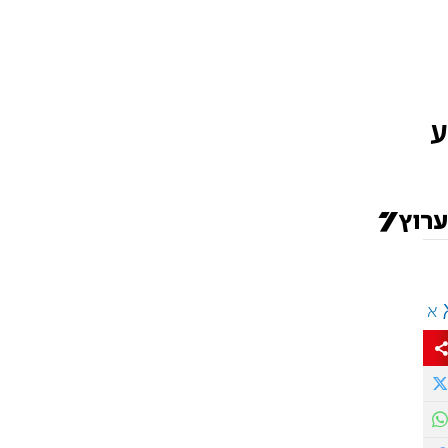
רוע
א