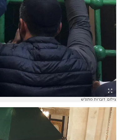
צילום: דוברות מתפ״ש