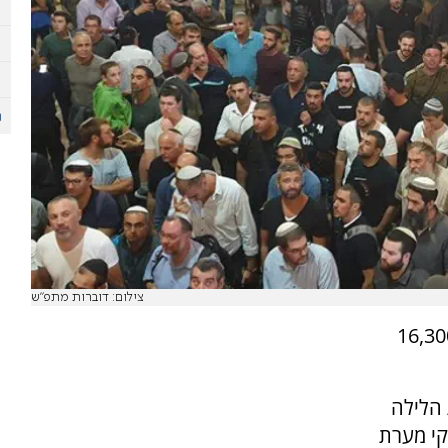
צילום: דוברות מתפ"ש
מכפלה בחברון הגיעו אתמול (ראשון) 16,300
הלילה
קי מערת