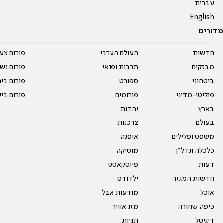
עברית
English
מדורים
חדשות
העולם הערבי
פורום צע
מבזקים
תרבות ופנאי
פורום נשו
ביטחוני
ספורט
פורום בי
פוליטי-מדיני
פורומים
פורום בי
בארץ
יהדות
בעולם
צרכנות
משפט ופלילים
אופנה
כלכלה ונדל"ן
מוסיקה
דעות
פיוטקאסט
חדשות המגזר
ילדודס
אוכל
מודעות אבל
כיפה שחורה
מזג אוויר
דיגיטל
תגיות