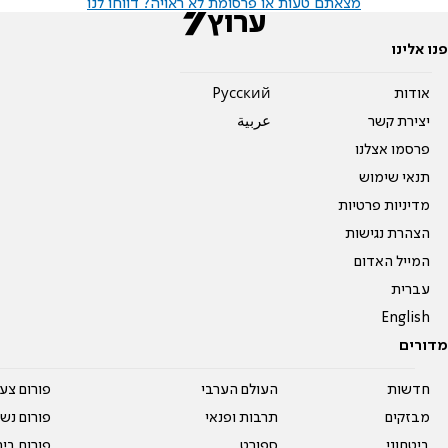
מצאתם טעות או פרסומת לא ראויה? דווחו לנו
פנו אלינו
אודות
Pусский
יצירת קשר
عربية
פרסמו אצלנו
תנאי שימוש
מדיניות פרטיות
הצהרת נגישות
המייל האדום
עברית
English
מדורים
חדשות
העולם הערבי
פורום צע
מבזקים
תרבות ופנאי
פורום נשו
ביטחוני
ספורט
פורום בי