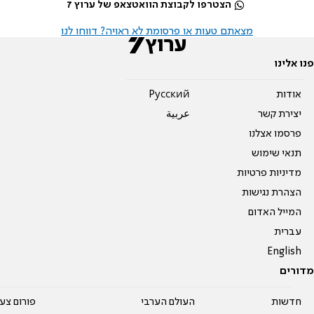
הצטרפו לקבוצת הוואטצאפ של ערוץ 7
מצאתם טעות או פרסומת לא ראויה? דווחו לנו
פנו אלינו
אודות
Pусский
יצירת קשר
عربية
פרסמו אצלנו
תנאי שימוש
מדיניות פרטיות
הצהרת נגישות
המייל האדום
עברית
English
מדורים
חדשות
העולם הערבי
פורום צע