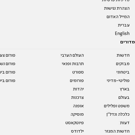
מדיניות פרטיות
הצהרת נגישות
המייל האדום
עברית
English
מדורים
חדשות
העולם הערבי
פורום צע
מבזקים
תרבות ופנאי
פורום נשו
ביטחוני
ספורט
פורום בי
פוליטי-מדיני
פורומים
פורום בי
בארץ
יהדות
בעולם
צרכנות
משפט ופלילים
אופנה
כלכלה ונדל"ן
מוסיקה
דעות
פיוטקאסט
חדשות המגזר
ילדודס