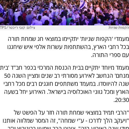
הקפות שניות
צילום: קובי ריכטר/TPS
מעמדי 'הקפות שניות' יתקיימו במוצאי חג שמחת תורה
בכל רחבי הארץ, בהשתתפות עשרות אלפי איש שיחגגו
עם ספרי התורה.
מעמד מיוחד יתקיים בבית הכנסת המרכזי בכפר חב"ד 'בית
מנחם' הנחשב לאירוע מסורתי רב שנים ומציין השנה 50
שנה להיווסדו. במעמד משתתפים חוגגים רבים מכל רחבי
הארץ ומכל גווני האוכלוסיה בישראל. האירוע יחל בשעה
20:30.
"הרבי תמיד במוצאי שמחת תורה חזר על הפשט של
"ויעקב הלך לדרכו - ע"י שמחה", זה המסר שמלווה אותנו
מידי שנה באירוע הזה", צוטט הרב שמעון רבינוביץ יו"ר