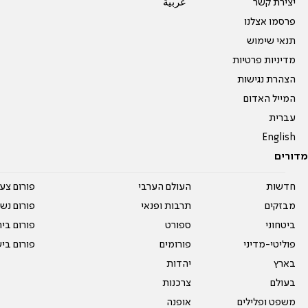
יצירת קשר
عربية
פרסמו אצלנו
תנאי שימוש
מדיניות פרטיות
הצהרת נגישות
המייל האדום
עברית
English
מדורים
חדשות
העולם הערבי
פורום צע
מבזקים
תרבות ופנאי
פורום נשו
ביטחוני
ספורט
פורום בי
פוליטי-מדיני
פורומים
פורום בי
בארץ
יהדות
בעולם
צרכנות
משפט ופלילים
אופנה