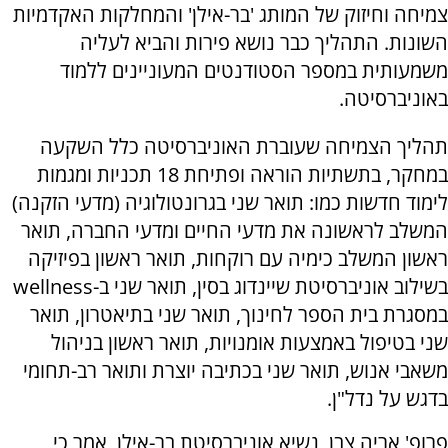
צמיחה וחיזוק של המותג 'בר-אילן' והמחלקות האקדמיות
השונות. התהליך כבר נושא פירות והביא לעליה
משמעותית במספר הסטודנטים המעוניינים ללמוד
באוניברסיטה.
תהליך הצמיחה שעוברת האוניברסיטה כלל השקעה
במחקר, בתשתיות הוראה ופתיחת 18 תכניות ומגמות
לימוד חדשות כמו: תואר שני בגרונטולוגיה (מדעי הזקנה)
המשלב לראשונה את מדעי החיים ומדעי החברה, תואר
ראשון המשלב כימיה עם רוקחות, תואר ראשון בפיזיקה
בשילוב אוניברסיטת שיינדוג בסין, תואר שני ב-
wellness
במסגרת בית הספר לחינוך, תואר שני בתיאטרון, תואר
שני בטיפול באמצעות אומנויות, תואר ראשון בניהול
משאבי אנוש, תואר שני בכתיבה יוצרת ותואר רב-תחומי
בדגש על נדל"ן.
פרופ' אריה צבן, נשיא אוניברסיטת בר-אילן, אמר כי