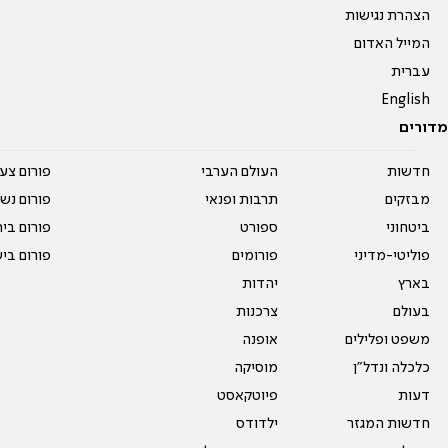
הצהרת נגישות
המייל האדום
עברית
English
מדורים
חדשות
העולם הערבי
פורום צע
מבזקים
תרבות ופנאי
פורום נשו
ביטחוני
ספורט
פורום בי
פוליטי-מדיני
פורומים
פורום בי
בארץ
יהדות
בעולם
צרכנות
משפט ופלילים
אופנה
כלכלה ונדל"ן
מוסיקה
דעות
פיוטקאסט
חדשות המגזר
ילדודס