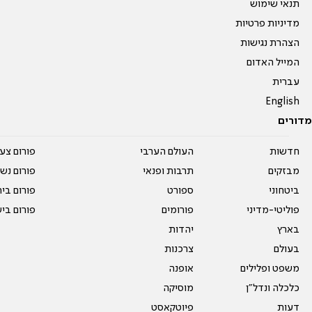
תנאי שימוש
מדיניות פרטיות
הצהרת נגישות
המייל האדום
עברית
English
מדורים
חדשות
העולם הערבי
פורום צע
מבזקים
תרבות ופנאי
פורום נשו
ביטחוני
ספורט
פורום בי
פוליטי-מדיני
פורומים
פורום בי
בארץ
יהדות
בעולם
צרכנות
משפט ופלילים
אופנה
כלכלה ונדל"ן
מוסיקה
דעות
פיוטקאסט