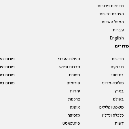
מדיניות פרטיות
הצהרת נגישות
המייל האדום
עברית
English
מדורים
חדשות
העולם הערבי
פורום צע
מבזקים
תרבות ופנאי
פורום נשו
ביטחוני
ספורט
פורום בי
פוליטי-מדיני
פורומים
פורום בי
בארץ
יהדות
בעולם
צרכנות
משפט ופלילים
אופנה
כלכלה ונדל"ן
מוסיקה
דעות
פיוטקאסט