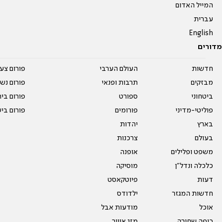
המייל האדום
עברית
English
מדורים
חדשות
העולם הערבי
פורום צע
מבזקים
תרבות ופנאי
פורום נשו
ביטחוני
ספורט
פורום בי
פוליטי-מדיני
פורומים
פורום בי
בארץ
יהדות
בעולם
צרכנות
משפט ופלילים
אופנה
כלכלה ונדל"ן
מוסיקה
דעות
פיוטקאסט
חדשות המגזר
ילדודס
אוכל
מודעות אבל
כיפה שחורה
מזג אוויר