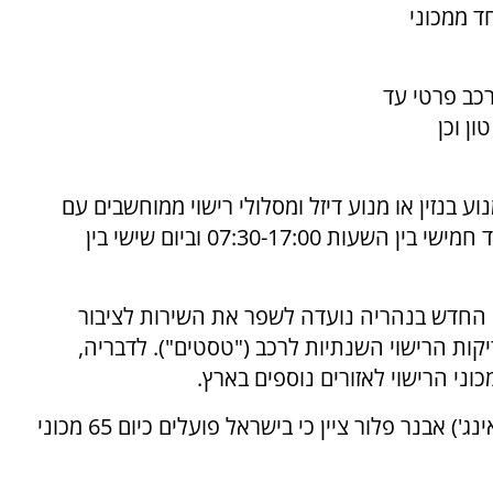
ד ממכוני
רכב פרטי עד
ן וכן
וע בנזין או מנוע דיזל ומסלולי רישוי ממוחשבים עם
ציוד ומכשור מתקדם. המכון יפעל בימים ראשון עד חמישי בין השעות 07:30-17:00 וביום שישי בין
 החדש בנהריה נועדה לשפר את השירות לציבור
ות הרישוי השנתיות לרכב ("טסטים"). לדבריה,
ני הרישוי לאזורים נוספים בארץ.
סמנכ"ל בכיר מנהל תנועה במשרד התחבורה, (אינג') אבנר פלור ציין כי בישראל פועלים כיום 65 מכוני