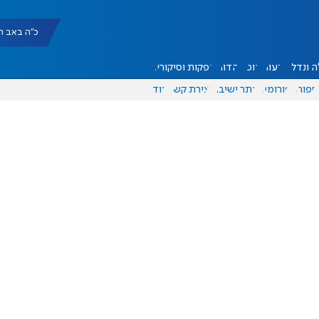
כ"ה באב תשפ"ו |
 ונדל"ן
דעות
אוכל
יהדות
הפקות וסיקורים
ספורט
פורומים
אתר ישיבה
יצירת קשר
עוד