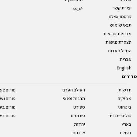
יצירת קשר
عربية
פרסמו אצלנו
תנאי שימוש
מדיניות פרטיות
הצהרת נגישות
המייל האדום
עברית
English
מדורים
חדשות
העולם הערבי
פורום צע
מבזקים
תרבות ופנאי
פורום נשו
ביטחוני
ספורט
פורום בי
פוליטי-מדיני
פורומים
פורום בי
בארץ
יהדות
בעולם
צרכנות