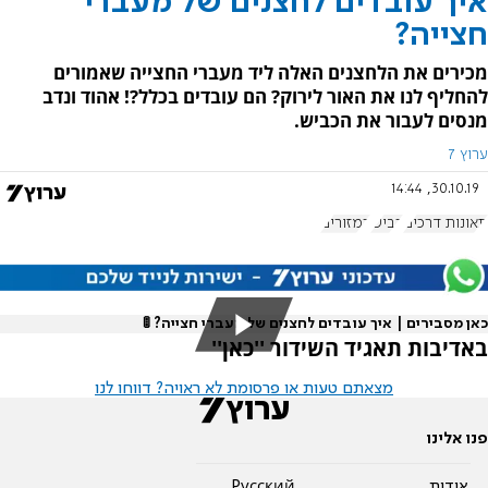
איך עובדים לחצנים של מעברי
חצייה?
מכירים את הלחצנים האלה ליד מעברי החצייה שאמורים
להחליף לנו את האור לירוק? הם עובדים בכלל?! אהוד ונדב
מנסים לעבור את הכביש.
ערוץ 7
30.10.19, 14:44
תאונות דרכים
כביש
רמזורים
כאן מסבירים | איך עובדים לחצנים של מעברי חצייה? 🚦
באדיבות תאגיד השידור ''כאן''
מצאתם טעות או פרסומת לא ראויה? דווחו לנו
פנו אלינו
אודות
Pусский