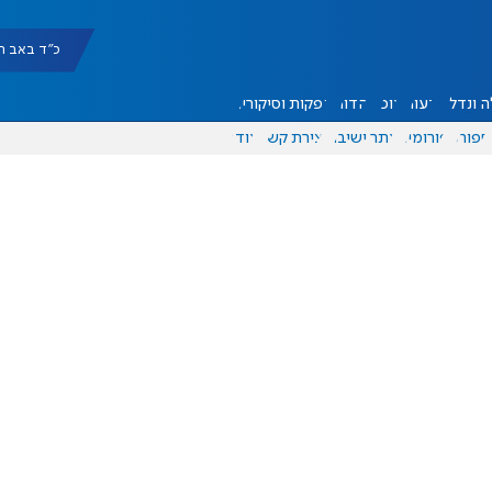
כ"ד באב תשפ"ו |
 ונדל"ן
דעות
אוכל
יהדות
הפקות וסיקורים
ספורט
פורומים
אתר ישיבה
יצירת קשר
עוד