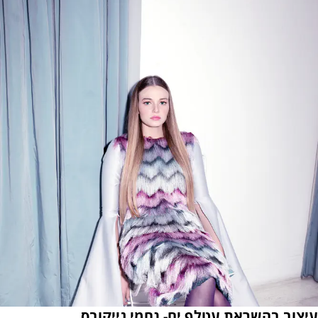
עיצוב בהשראת עטלף ים- נחמי גייקובס