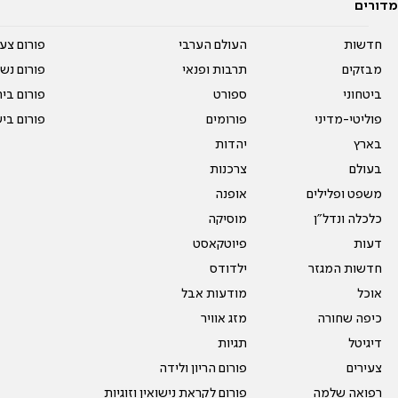
מדורים
חדשות
העולם הערבי
פורום צע
מבזקים
תרבות ופנאי
פורום נשו
ביטחוני
ספורט
פורום בי
פוליטי-מדיני
פורומים
פורום בי
בארץ
יהדות
בעולם
צרכנות
משפט ופלילים
אופנה
כלכלה ונדל"ן
מוסיקה
דעות
פיוטקאסט
חדשות המגזר
ילדודס
אוכל
מודעות אבל
כיפה שחורה
מזג אוויר
דיגיטל
תגיות
צעירים
פורום הריון ולידה
רפואה שלמה
פורום לקראת נישואין וזוגיות