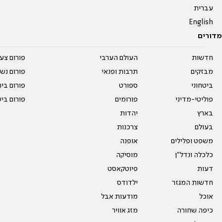
עברית
English
מדורים
חדשות
העולם הערבי
פורום צע
מבזקים
תרבות ופנאי
פורום נשו
ביטחוני
ספורט
פורום בי
פוליטי-מדיני
פורומים
פורום בי
בארץ
יהדות
בעולם
צרכנות
משפט ופלילים
אופנה
כלכלה ונדל"ן
מוסיקה
דעות
פיוטקאסט
חדשות המגזר
ילדודס
אוכל
מודעות אבל
כיפה שחורה
מזג אוויר