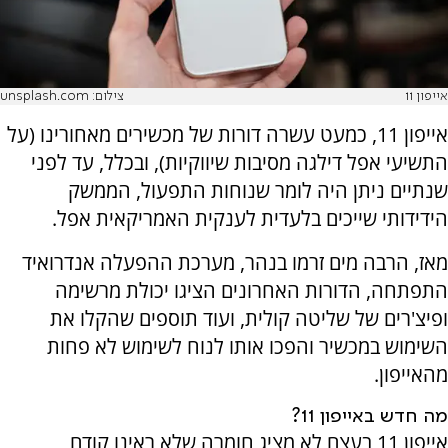
אייפון 11
צילום: unsplash.com
אייפון 11, כמעט עשרה דורות של מכשירים מאחורינו (על
התשיעי אפל דילגה מסיבות שיווקיות), ובכלל, עד לפני
שנתיים ניתן היה לומר שנוחות התפעול, הממשק
הידידותי שייכים בלעדית לענקית האמריקאית אפל.
מאז, הרבה מים זרמו בנהר, מערכת ההפעלה אנדרואיד
התפתחה, הדורות האחרונים הציגו יכולת מרשימה
ופיצ'רים של שליטה קולית, ועוד תוספים שהקלו את
השימוש במכשיר והפכו אותו לנוח לשימוש לא פחות
מהאייפון.
מה חדש באייפון 11?
אייפון 11 בעצם לא מציג חומרה שלא ראינו קודם