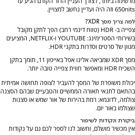
מרשימה ביותר, לצורך העניין הדור הקודם הגיע עד
nits
650
וזה היה ועדיין נחשב למצויין.
למה צריך מסך
XDR
?
צפייה ב-
HDR
(טווח דינמי רחב) הפך לתקן מקובל
בשירותי הסטרימינג:
YOUTUBE
ו-
NETFLIX
, המציעים
מגוון של סרטים וסדרות בתקני
HDR
.
מסך
XDR
שמביאה אלינו אפל באייפון 11, תומך בתקן
השכיח
HDR
ומאפשר חווית צפייה טובה יותר.
יכולת משופרת של המסך להעביר לצופה תחושה אמיתית
בהתאם לתנאי תאורה הממשיים והטבעיים שבהם הסצנה
צולמה, לדוגמא: רמת בהירות של אור שמש או סצנות
שצולמו באור יום.
ביקורת ונקודות לשיפור
אין מכשיר מושלם, וחשוב לנו לספר לכם גם על נקודות