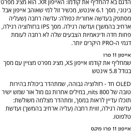
הדגם בא להחליף את קודמו: האייפון
XR
. הוא מציג מפרט
בינוני, מסך 6.1 אינטש, מכשיר זול למי שאוהב אייפון אבל
מסתפק בעדשה אחורית כפולה: עדשה רחבה (שעליה
ארחיב בהמשך) ועדשה רגילה. מסך
IPS
ברזולוציה רגילה,
פחות חדה ודינאמיות הצבעים שלה לא רחבה לעומת
דגמי ה-
PRO
היקרים יותר.
אייפון 11 פרו
שמחליף את קודמו אייפון
XS
, מציג מפרט מצויין עם מסך
בגודל 5.8 אינטש
OLED
חד - רזולוציה גבוהה, שמתהדר ביכולת בהירות
טובה של 800
nits
, במילים אחרות גם מול אור שמש ישיר
תוכלו עדיין לראות במסך, ומתהדר מצלמה משולשת:
עדשה רגילה, זווית רחבה (עליה ארחיב בהמשך) ועדשת
טלפוטו.
אייפון 11 פרו מקס