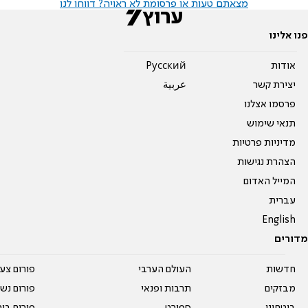
מצאתם טעות או פרסומת לא ראויה? דווחו לנו
פנו אלינו
אודות
Pусский
יצירת קשר
عربية
פרסמו אצלנו
תנאי שימוש
מדיניות פרטיות
הצהרת נגישות
המייל האדום
עברית
English
מדורים
חדשות
העולם הערבי
פורום צע
מבזקים
תרבות ופנאי
פורום נשו