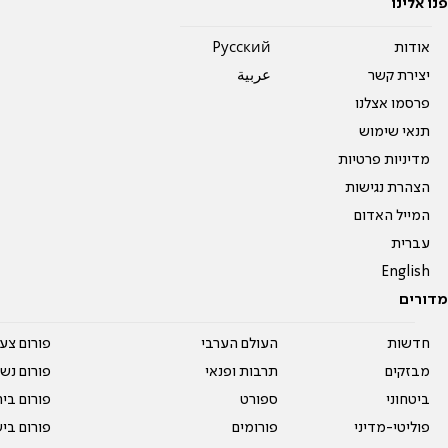
פנו אלינו
אודות
Pусский
יצירת קשר
عربية
פרסמו אצלנו
תנאי שימוש
מדיניות פרטיות
הצהרת נגישות
המייל האדום
עברית
English
מדורים
חדשות
העולם הערבי
פורום צע
מבזקים
תרבות ופנאי
פורום נשו
ביטחוני
ספורט
פורום בי
פוליטי-מדיני
פורומים
פורום בי