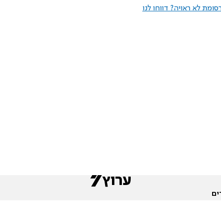
ומת לא ראויה? דווחו לנו
ים
שות
חדשות המגזר
פורומים
תגי