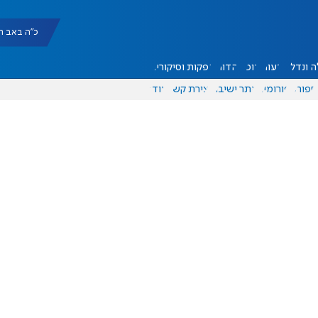
כ"ה באב תשפ"ו |
 ונדל"ן
דעות
אוכל
יהדות
הפקות וסיקורים
ספורט
פורומים
אתר ישיבה
יצירת קשר
עוד