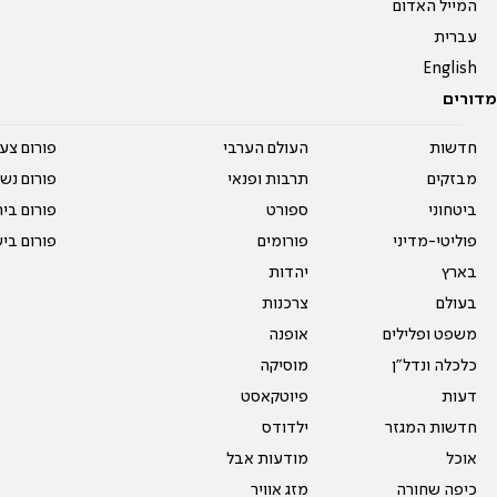
המייל האדום
עברית
English
מדורים
חדשות
העולם הערבי
פורום צע
מבזקים
תרבות ופנאי
פורום נשו
ביטחוני
ספורט
פורום בי
פוליטי-מדיני
פורומים
פורום בי
בארץ
יהדות
בעולם
צרכנות
משפט ופלילים
אופנה
כלכלה ונדל"ן
מוסיקה
דעות
פיוטקאסט
חדשות המגזר
ילדודס
אוכל
מודעות אבל
כיפה שחורה
מזג אוויר